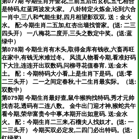
第077期 今期生肖开金花,三前五后出玄机,五七相合
是特码,红蓝两波发大家。 八卦转定火炼金,论到六合
一肖中,三八和气能生财,四月相望影双双. 送：金火
水。 配:今期生肖二五加,红杏出墙找管家。(送: 二三
四头开） 一八梅花二度开,三头之数定中奖。(送:蓝
绿中）
第078期 今期生肖有木头,取得金库有钱收,六畜再旺
在家中,有钱无米难过冬。 风流人物看今期,看准好码
下大注,连连开出双数码,问柳寻花值春宵. 送:金木
土。 配：今期特码大小看,上是生肖下是码。(送:零
二三头开） 二一之间定春秋,十二生肖最实际。（送:
双数中）
第079期 今期生肖最好查,鼠牛猴狗找特码,秀才元帅
找杏花,透码有二连八数。 金牛出门迎才神,猴蛇共午
看今期,荣华富贵今中事,本期开出如意码. 送:金水
火。 配：今期生肖二三来,石榴夫人找奴才。(送: 一
二三头开） 今期买双必定发,二四门必出特码。(送:
红绿奖)