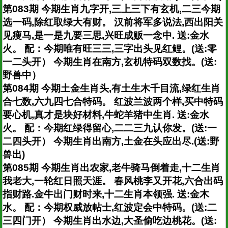
第083期 今期生肖九字开,三上三下有玄机,二三今期
选一码,除红取绿大有财。 汉前将军多说法,西出阳关
见瘦马,是一是九要三思,兴旺成贩一念中. 送:金水
火。 配：今期唯有旺三三,三字出头见红鲤。(送:零
一二头开） 今期生肖在南方,玄机特码双数找。(送:
野兽中）
第084期 今期土金生肖头,有土生木千目流,绿红生肖
合七数,六九四七合特码。 红波兰波两个样,买中特码
要心机,真才是块好材料,牛蛇羊猪中生肖. 送:金水
火。 配：今期红绿得留心,二二三九认你发。(送:一
二四头开） 今期生肖出南方,土金在头应出尽.(送:野
兽出)
第085期 今期生肖出农家,老牛骑马倒着走,十二生肖
我老大,一轮红日照天涯。 春风桃李又开花,六合出码
指财路.金牛出门财时来,十二生肖本领强. 送:金木
水。 配：今期权威放帖士,红波定会中特码。(送:二
三四门开） 今期生肖出水边,大圣偷吃边桃花。(送: