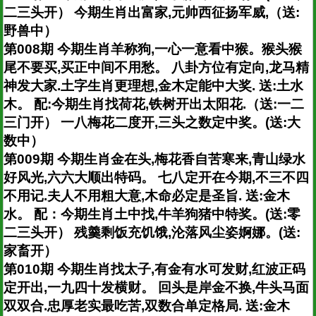
二三头开） 今期生肖出富家,元帅西征扬军威,（送:
野兽中）
第008期 今期生肖羊称狗,一心一意看中猴。猴头猴
尾不要买,买正中间不用愁。 八卦方位有定向,龙马精
神发大家.土字生肖更理想,金木定能中大奖. 送:土水
木。 配:今期生肖找荷花,铁树开出太阳花.（送:一二
三门开） 一八梅花二度开,三头之数定中奖。(送:大
数中）
第009期 今期生肖金在头,梅花香自苦寒来,青山绿水
好风光,六六大顺出特码。 七八定开在今期,不三不四
不用记.夫人不用粗大意,木命必定是圣旨. 送:金木
水。 配：今期生肖土中找,牛羊狗猪中特奖。(送:零
二三头开） 残羹剩饭充饥饿,沦落风尘姿婀娜。(送:
家畜开）
第010期 今期生肖找太子,有金有水可发财,红波正码
定开出,一九四十发横财。 回头是岸金不换,牛头马面
双双合.忠厚老实最吃苦,双数合单定格局. 送:金木