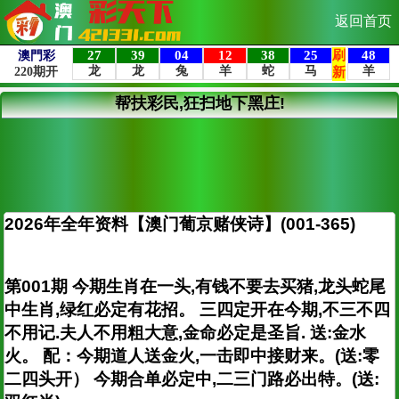
返回首页
帮扶彩民,狂扫地下黑庄!
2026年全年资料【澳门葡京赌侠诗】(001-365)
第001期 今期生肖在一头,有钱不要去买猪,龙头蛇尾
中生肖,绿红必定有花招。 三四定开在今期,不三不四
不用记.夫人不用粗大意,金命必定是圣旨. 送:金水
火。 配：今期道人送金火,一击即中接财来。(送:零
二四头开） 今期合单必定中,二三门路必出特。(送: