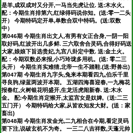
是羊,成双成对又分开,一马当先虎让位. 送:木水火。
配：今期生肖排第六,红绿得码说你知。(送:零一二头
开） 今期特码定开单,单数合双中特码。(送:双数
中）
第046期 今期生肖出文人,有男有女正合身,一阴一阳
取好码,红波开出几多鲜. 三六取舍合灵码,合得好码送
大家,娘娘下旨选贵妃,九宫八卦定中数. 送:金土火。
配：今期双数必来报,小巧玲珑多用机。(送: 零二三
头开） 今期生肖实难猜,北帝一生不踏鞋.(送:野兽出)
第047期 今期生肖九字头,兔来本期看四九,伯乐千里
寻良驹,绿蓝两波开本期。 五湖四海喜迎春,一九梅花
报春红,火树银花明盛开,生龙活虎闹新春. 送:木水
金。 配:今期生肖定猴开,太监宫女是奴婢,（送:二三
五门开） 今期特码给大家,从皆欢知发大财。(送：家
畜出)
第048期 今期生肖发金光,二九相合在今期,看定灵码
要下注,说破玄机不为奇。 一三二八吉祥数,天蓬元帅