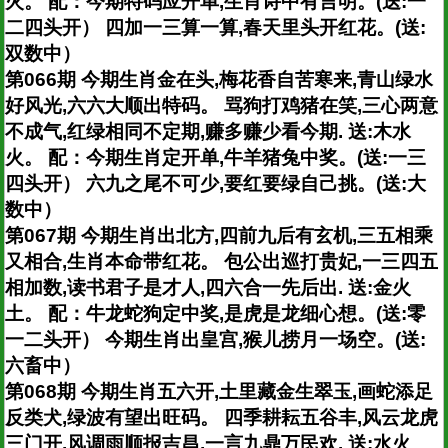
火。 配：今期特码应开单,生肖诗中有言明。(送:一
二四头开） 四加一三算一算,春天里头开红花。(送:
双数中）
第066期 今期生肖金在头,梅花香自苦寒来,青山绿水
好风光,六六大顺出特码。 骂狗打鸡猪在笑,三心两意
不成气,红绿相同不定期,赚多赚少看今期. 送:木水
火。 配：今期生肖定开单,牛羊猪兔中奖。(送:一三
四头开） 六九之尾不可少,要红要绿自己挑。(送:大
数中）
第067期 今期生肖出北方,四前九后有玄机,三五相乘
又相合,生肖本命带红花。 包公出巡打贵妃,一三四五
相加数,读书君子是才人,四六合一先后出. 送:金火
土。 配：牛龙蛇狗定中奖,是虎是龙细心想。(送:零
一二头开） 今期生肖出皇宫,猴儿捞月一场空。(送:
六畜中）
第068期 今期生肖五六开,土里藏金生翠玉,画蛇添足
反类犬,绿波有望出旺码。 四季耕耘五谷丰,风云龙虎
三门开,风调雨顺报吉昌,一言九鼎万民欢. 送:水火