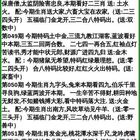
保唐僧,太监阴险害忠良,本期看好二三肖 送: 土水
火。 配:今期生肖送大家,六畜大宝在农家,（送:二三
四头开） 五福临门金龙开,三二合八特码出。(送:双
数中）
第049期 今期特码土中金,三流九教江湖客,蓝波看好
中本期,三五二回两合数。 二七四一再合五,红袖点灯
苦读书,秀才能中状元郎,财源广进四九归 送:金木
水。 配：今期猪鼠无希望,特码红绿最理想。(送:零
二四头开） 合八特码比较好,红红火火出特码。(送:
家畜中）
第050期 今期生肖九字头,兔来本期看四九,伯乐千里
寻良驹,绿蓝两波开本期。 一生辛苦不得财,耕田种地
无财发,不知赌钱搏大彩,看中特码落大注. 送:火金
土。 配:今期生肖出南方,风吹草动见牛羊.（送:零一
三头开） 五福临门金龙开,三二合八特码出。(送:野
兽中）
第051期 今期生肖发金光,桃花潭水深千尺,龙吟虎啸