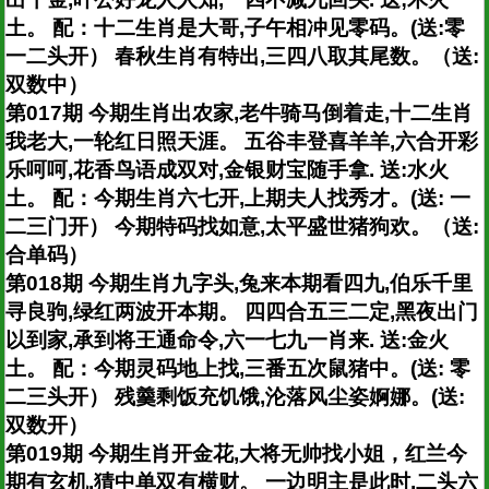
土。 配：十二生肖是大哥,子午相冲见零码。(送:零
一二头开） 春秋生肖有特出,三四八取其尾数。（送:
双数中）
第017期 今期生肖出农家,老牛骑马倒着走,十二生肖
我老大,一轮红日照天涯。 五谷丰登喜羊羊,六合开彩
乐呵呵,花香鸟语成双对,金银财宝随手拿. 送:水火
土。 配：今期生肖六七开,上期夫人找秀才。(送: 一
二三门开） 今期特码找如意,太平盛世猪狗欢。（送:
合单码）
第018期 今期生肖九字头,兔来本期看四九,伯乐千里
寻良驹,绿红两波开本期。 四四合五三二定,黑夜出门
以到家,承到将王通命令,六一七九一肖来. 送:金火
土。 配：今期灵码地上找,三番五次鼠猪中。(送: 零
二三头开） 残羹剩饭充饥饿,沦落风尘姿婀娜。(送:
双数开）
第019期 今期生肖开金花,大将无帅找小姐，红兰今
期有玄机,猜中单双有横财。 一边明主是此时,二头六