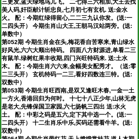
三更发,蓝天绿地鸟儿飞。 二七得三六相加,大王去找
美人码,奸臣献计斩忠良,七月初七有玄机. 送:金水
火。 配：今期红绿得留心,二二三九认你发。(送:一
二四头开） 今期生肖山大王,王朝马汉站两旁。(送:
单数中）
第052期 今期生肖金在头,梅花香自苦寒来,青山绿水
好风光,六六大顺出特码。 四面八方财源进,单看二三
有鼠羊.绿树红果丰收期,四门兴旺特码来. 送:土水
木。 配：今期生肖六六来,金幅美女配秀才。（送:零
二三头开） 玄机特码一二三,看好四数连三特。(送:
双数中）
第053期 今期生肖旺西南,是双又逢旺木春,一金一土
一方火,香港回归为何时。 十七十八正少年,山林无虎
是老大,先锋保国卫家园,六七扬帆三四出 送:水火
土。 配：中彩之码是五六,定下其中选一个。(送:一
二四头开） 十二生肖乐中乐,买码还需看牛羊。(送:
双数中）
第054期 今期生肖带红花,天上嫦娥赏桂花,道人本期