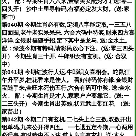
火。 配：今期生肖六六来,金幅美女配秀才.( 送:零二
四头开） 沙中土里寻特码,有福必定发大财。(送:家
畜中)
第040期 今期生肖必有数,定须八字能定取,一三五八
四面围,老牛老实呆呆来. 六合六码中特奖,财来四方喜
洋洋.金银财福随手招,定下其中是龙马. 送:金水土。
配：绿波今期有特码,请彩民放心下注。(送:零三四头
开） 今期生肖三十开, 牛郎织女有玄机。(送: 合双
中）
第041期 今期红波行大运,牛郎织女喜相会。蛇鼠狂
午升平岁,桂花香来是佳人。 看好特码你有缘,金银财
宝随手来,金旺木死伤五行,六合有码可中奖. 送:金水
火。 配：今期生肖是才人,家家户户要靠它。(送:一
二三头开） 今期生肖出英雄,状元武士带红花, （送:
家畜出）
第042期 今期二门有玄机,二七头上合三数,双数开出
组单码,九来公开得四五。 一七退五定今期,一心两用
必误事,有时猜中不下注,道人良言有玄机. 送;木火