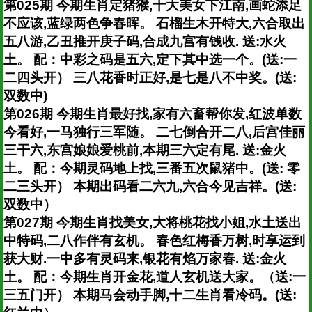
第025期 今期生肖定猪猴,十大美女下江南,画蛇添足
不应该,蓝绿两色争春晖。 石榴生木开特大,六合取出
五八游,乙丑推开庚子码,合成九宫有钱收. 送:水火
土。 配：中彩之码是五六,定下其中选一个。(送:一
二四头开） 三八花香时正好,是七是八不中奖。(送:
双数中)
第026期 今期生肖最好找,家有六畜帮你发,红波单数
今看好,一马独行三军随。 二七倒合开二八,后宫佳丽
三干六,东宫娘娘爱桃前,本期三六定有尾. 送:金火
土。 配：今期灵码地上找,三番五次鼠猪中。(送: 零
二三头开） 本期出码看二六九,六合今见吉祥。(送:
双数中）
第027期 今期生肖找美女,大将桃花找小姐,水土送出
中特码,二八作伴有玄机。 春色红梅香万树,时享运到
获大财.一中多有灵码来,银花有焰万家春. 送:金火
土。 配：今期生肖开金花,道人玄机送大家。（送:一
三五门开） 本期马会动手脚,十二生肖看冷码。(送: