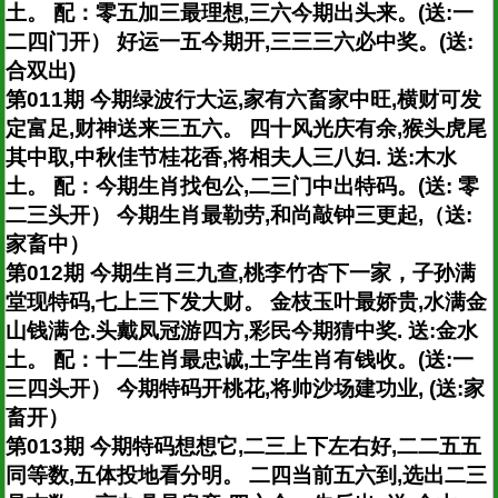
土。 配：零五加三最理想,三六今期出头来。(送:一
二四门开） 好运一五今期开,三三三六必中奖。(送:
合双出)
第011期 今期绿波行大运,家有六畜家中旺,横财可发
定富足,财神送来三五六。 四十风光庆有余,猴头虎尾
其中取,中秋佳节桂花香,将相夫人三八妇. 送:木水
土。 配：今期生肖找包公,二三门中出特码。(送: 零
二三头开） 今期生肖最勒劳,和尚敲钟三更起,（送:
家畜中）
第012期 今期生肖三九查,桃李竹杏下一家，子孙满
堂现特码,七上三下发大财。 金枝玉叶最娇贵,水满金
山钱满仓.头戴凤冠游四方,彩民今期猜中奖. 送:金水
土。 配：十二生肖最忠诚,土字生肖有钱收。(送:一
三四头开） 今期特码开桃花,将帅沙场建功业, (送:家
畜开）
第013期 今期特码想想它,二三上下左右好,二二五五
同等数,五体投地看分明。 二四当前五六到,选出二三