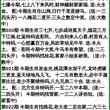
七爆今期,七上八下来风时,财神赐财家家福. 送:火水
金。 配:今期生肖住山洞,日行千里是骏马。(送:一三
四头开) 一八梅花二度开,三头之数定中奖。(送:大数
中）
第020期 今期生肖三七开,七步成诗真天子,烟花三月
下江南,红蓝特码送彩民。 六合到来人心喜,村里有人
中特码,一心想赢百万金,风吹草动见牛羊. 送:木火
土。 配：彩民今期中大奖,牛马羊有希望。(送:二三
四头开） 今期特码找桂花,富家小姐多娇美, （送:小
数中）
第021期 今期生肖发金光,桃花潭水深千尺,龙吟虎啸
三更发,蓝天绿地鸟儿飞。 十二生肖数老大,必中不服
要比过,老少齐聚猜特码,八九兄弟二十合. 送:水火
土。 配：北方生肖特码开,一五二八中本期。(送:一
二四头开） 今期特码找管家,一三二人讲你知。(送:
家畜中)
第022期 今期生肖找桃花,老大老二定在家,二六三七