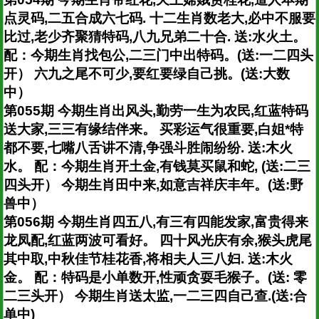
点灵码,二五合成六七码. 十二生肖数老大,必中不服要
比过,老少齐聚猜特码,八九兄弟二十合. 送:水火土。
配：今期生肖找包公,二三门中出特码。(送:一二四头
开） 六九之尾不可少,要红要绿自己挑。(送:大数
中）
第055期 今期生肖出风头,勤劳一生为农民,红蓝特码
送大家,三三有缘结伴来。 买彩运气很重要,白姐*特
都不要,七嘴八舌讲不清,争强斗胜闹纷纷. 送:木火
水。 配：今期生肖开土金,有钱莫买鼠和蛇, (送:二三
四头开） 今期生肖田中来,如意吉祥庆丰年。(送:野
兽中）
第056期 今期生肖四五八,有三有四能发家,富贵得来
龙凤配,红蓝两波可看好。 四十风光庆有余,猴头虎尾
其中取,中秋佳节桂花香,将相夫人三八妇. 送:木火
金。 配：特码是小单数开,性顽贪耍毛猴子。(送: 零
二三头开） 今期生肖送太监,一二三四自己查.(送:合
单中)